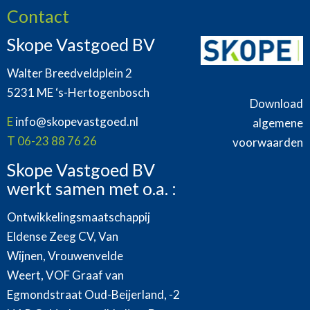
Contact
Skope Vastgoed BV
Walter Breedveldplein 2
5231 ME ‘s-Hertogenbosch
Download
E
info@skopevastgoed.nl
algemene
T 06-23 88 76 26
voorwaarden
Skope Vastgoed BV
werkt samen met o.a. :
Ontwikkelingsmaatschappij
Eldense Zeeg CV, Van
Wijnen, Vrouwenvelde
Weert, VOF Graaf van
Egmondstraat Oud-Beijerland, -2