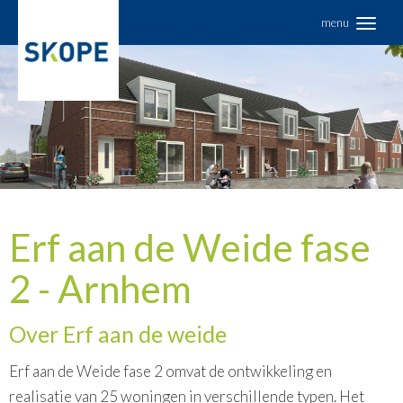
Overslaan
menu
en
naar
de
inhoud
gaan
Erf aan de Weide fase
2 - Arnhem
Over Erf aan de weide
Erf aan de Weide fase 2 omvat de ontwikkeling en
realisatie van 25 woningen in verschillende typen. Het